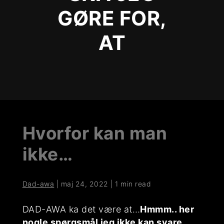
GØRE FOR,
AT
Hvorfor kan man
ikke…
Dad-awa
|
maj 24, 2022
|
1 min read
DAD-AWA ka det være at…
Hmmm.. her
nogle spørgsmål jeg ikke kan svare