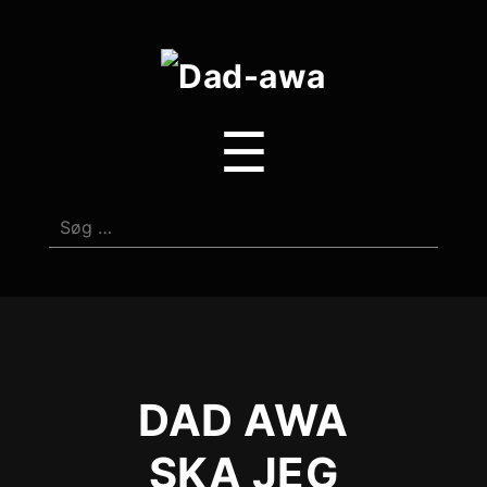
Dad-
awa
Menu
☰
Søg
efter:
DAD AWA
SKA JEG